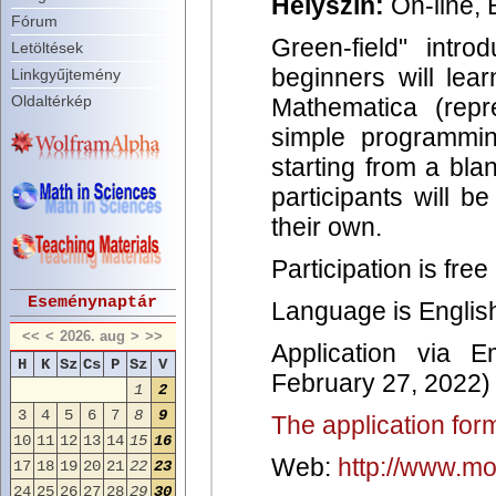
Helyszín:
On-line, B
Fórum
Green-field" intr
Letöltések
beginners will lea
Linkgyűjtemény
Oldaltérkép
Mathematica (repre
simple programming
starting from a blan
participants will b
their own.
Participation is free
Eseménynaptár
Language is Englis
<<
<
2026. aug
>
>>
Application via E
H
K
Sz
Cs
P
Sz
V
February 27, 2022)
1
2
3
4
5
6
7
8
9
The application fo
10
11
12
13
14
15
16
Web:
http://www.m
17
18
19
20
21
22
23
24
25
26
27
28
29
30