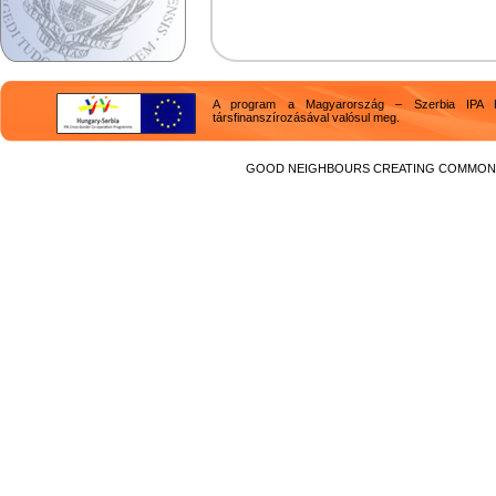
A program a Magyarország – Szerbia IPA H
társfinanszírozásával valósul meg.
GOOD NEIGHBOURS CREATING COMMON F