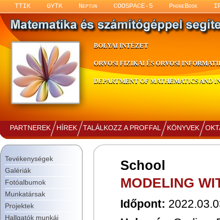
TTIK
GYTK
Neptun
COOSPACE-5
PhoneBook
I
BOLYAI INTÉZET
ORVOSI FIZIKAI ÉS ORVOSI INFORMATI
DEPARTMENT OF MATHEMATICS AND IN
PARTNEREK
HÍREK
TALÁLKOZZ A PROFFAL
KÖNYVEK
OKT
Tevékenységek
School
Galériák
MODELING WI
Fotóalbumok
Munkatársak
Időpont:
2022.03.03
Projektek
Hallgatók munkái