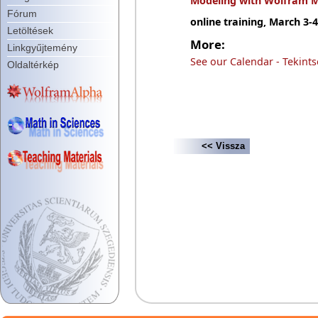
Modeling with Wolfram 
Fórum
online training, March 3-4
Letöltések
More:
Linkgyűjtemény
See our Calendar - Tekint
Oldaltérkép
<< Vissza