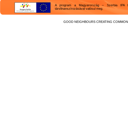
A program a Magyarország – Szerbia IPA H
társfinanszírozásával valósul meg.
GOOD NEIGHBOURS CREATING COMMON F