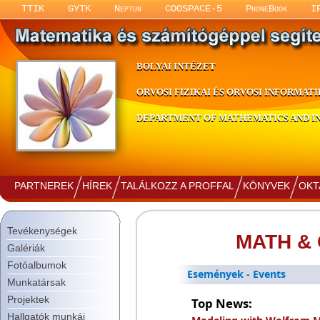
TTIK
GYTK
Neptun
COOSPACE-5
PhoneBook
I
BOLYAI INTÉZET
ORVOSI FIZIKAI ÉS ORVOSI INFORMATI
DEPARTMENT OF MATHEMATICS AND IN
PARTNEREK
HÍREK
TALÁLKOZZ A PROFFAL
KÖNYVEK
OKT
Tevékenységek
MATH &
Galériák
Fotóalbumok
Események - Events
Munkatársak
Projektek
Top News:
Hallgatók munkái