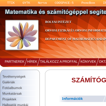
TTIK
GYTK
Neptun
COOSPACE-5
PhoneBook
I
BOLYAI INTÉZET
ORVOSI FIZIKAI ÉS ORVOSI INFORMATI
DEPARTMENT OF MATHEMATICS AND IN
PARTNEREK
HÍREK
TALÁLKOZZ A PROFFAL
KÖNYVEK
OKT
Tevékenységek
SZÁMÍTÓG
Galériák
Fotóalbumok
Munkatársak
Információk
Projektek
Hallgatók munkái