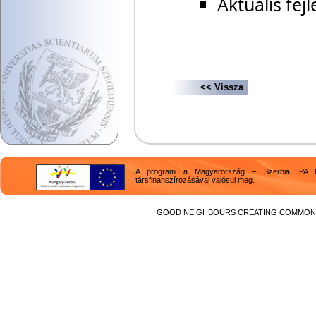
Aktuális fej
<< Vissza
A program a Magyarország – Szerbia IPA H
társfinanszírozásával valósul meg.
GOOD NEIGHBOURS CREATING COMMON F