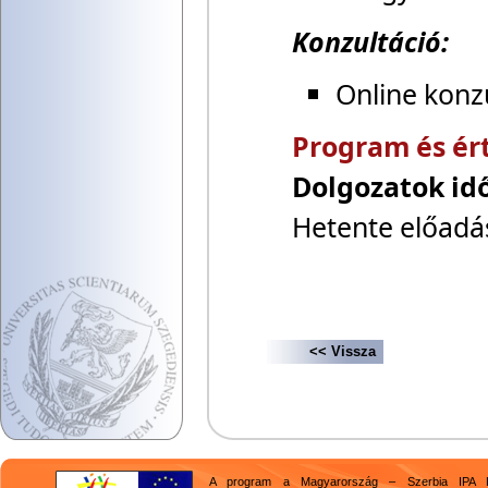
Konzultáció:
Online konz
Program és ér
Dolgozatok id
Hetente előadá
<< Vissza
A program a Magyarország – Szerbia IPA H