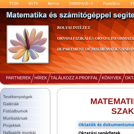
TTIK
GYTK
Neptun
COOSPACE-5
PhoneBook
I
BOLYAI INTÉZET
ORVOSI FIZIKAI ÉS ORVOSI INFORMATI
DEPARTMENT OF MATHEMATICS AND IN
PARTNEREK
HÍREK
TALÁLKOZZ A PROFFAL
KÖNYVEK
OKT
Tevékenységek
MATEMATI
Galériák
SZAK
Fotóalbumok
Munkatársak
Oktatók és dokumentum
Projektek
Oktatási segédletek
Hallgatók munkái