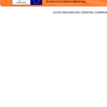
társfinanszírozásával valósul meg.
GOOD NEIGHBOURS CREATING COMMON F