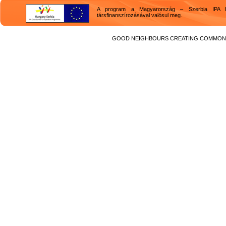
A program a Magyarország – Szerbia IPA H
társfinanszírozásával valósul meg.
GOOD NEIGHBOURS CREATING COMMON F