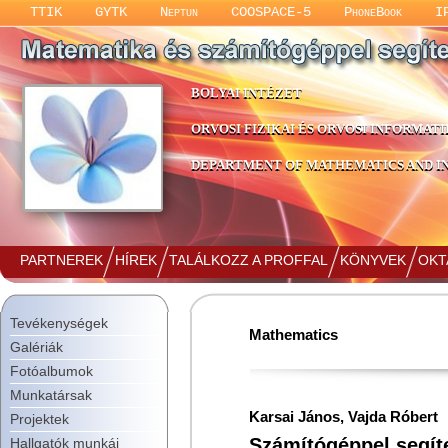
TTIK
GYTK
Neptun
COOSPACE-5
PhoneBook
I
BOLYAI INTÉZET
ORVOSI FIZIKAI ÉS ORVOSI INFORMATI
DEPARTMENT OF MATHEMATICS AND IN
PARTNEREK
HÍREK
TALÁLKOZZ A PROFFAL
KÖNYVEK
OKT
Tevékenységek
Mathematics
Galériák
Fotóalbumok
Munkatársak
Karsai János, Vajda Róbert
Projektek
Számítógéppel segíte
Hallgatók munkái