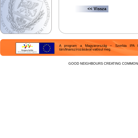
<< Vissza
A program a Magyarország – Szerbia IPA H
társfinanszírozásával valósul meg.
GOOD NEIGHBOURS CREATING COMMON F