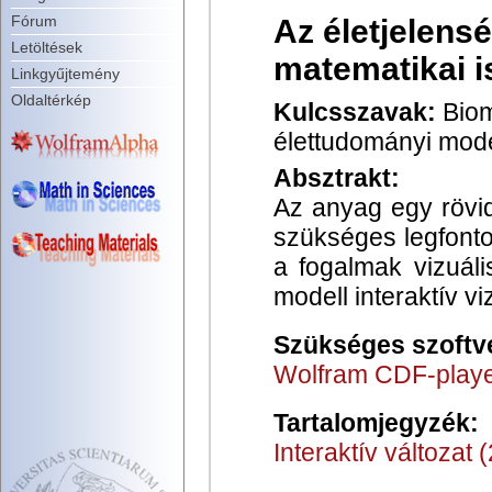
Fórum
Az életjelens
Letöltések
matematikai 
Linkgyűjtemény
Oldaltérkép
Kulcsszavak:
Biom
élettudományi mode
Absztrakt:
Az anyag egy rövid
szükséges legfonto
a fogalmak vizuál
modell interaktív vi
Szükséges szoftv
Wolfram CDF-play
Tartalomjegyzék:
Interaktív változat 