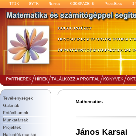
TTIK
GYTK
Neptun
COOSPACE-5
PhoneBook
I
BOLYAI INTÉZET
ORVOSI FIZIKAI ÉS ORVOSI INFORMATI
DEPARTMENT OF MATHEMATICS AND IN
PARTNEREK
HÍREK
TALÁLKOZZ A PROFFAL
KÖNYVEK
OKT
Tevékenységek
Mathematics
Galériák
Fotóalbumok
Munkatársak
Projektek
János Karsai
Hallgatók munkái