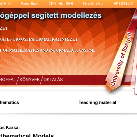
ACE-5
PhoneBook
IPA HU-SER
MathSciNet
EPIDELAY
ÉZET
KAI ÉS ORVOSI INFORMATIKAI INTÉZET
 OF MATHEMATICS AND INFORMATICS, UNS PMF
PROFFAL
KÖNYVEK
OKTATÁS
hematics
Teaching material
os Karsai
thematical Models