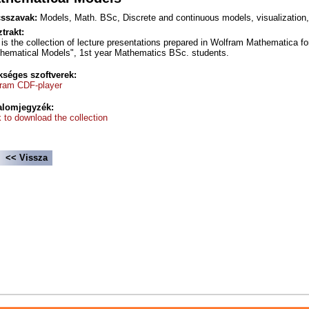
sszavak:
Models, Math. BSc, Discrete and continuous models, visualization,
trakt:
 is the collection of lecture presentations prepared in Wolfram Mathematica for
hematical Models", 1st year Mathematics BSc. students.
séges szoftverek:
ram CDF-player
alomjegyzék:
k to download the collection
<< Vissza