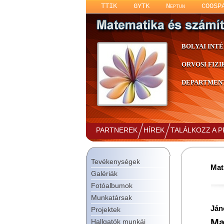
TTIK
GYTK
Neptun
COOSP
BOLYAI INT
ORVOSI FIZI
DEPARTMENT
PARTNEREK
HÍREK
TALÁLKOZZ A 
Tevékenységek
Mat
Galériák
Fotóalbumok
Munkatársak
Ján
Projektek
Ma
Hallgatók munkái