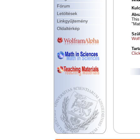
Fórum
Kulc
Letöltések
Absz
This
Linkgyűjtemény
"Mat
Oldaltérkép
Szük
Wolf
Tart
Clic