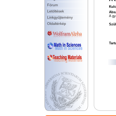
Fórum
Kulc
Letöltések
Absz
A gy
Linkgyűjtemény
Oldaltérkép
Szük
Tart