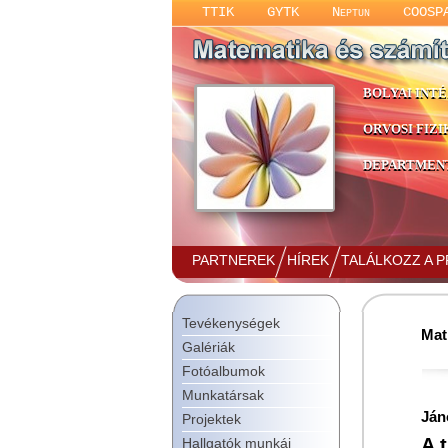
TTIK
GYTK
Neptun
COOSP
BOLYAI INT
ORVOSI FIZI
DEPARTMENT
PARTNEREK
HÍREK
TALÁLKOZZ A 
Tevékenységek
Mat
Galériák
Fotóalbumok
Munkatársak
Ján
Projektek
A 
Hallgatók munkái