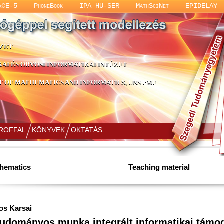
ACE-5
PhoneBook
IPA HU-SER
MathSciNet
EPIDELAY
ÉZET
KAI ÉS ORVOSI INFORMATIKAI INTÉZET
 OF MATHEMATICS AND INFORMATICS, UNS PMF
PROFFAL
KÖNYVEK
OKTATÁS
hematics
Teaching material
os Karsai
tudományos munka integrált informatikai támo