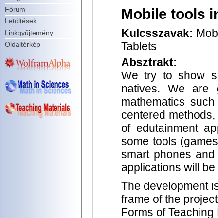
Fórum
Mobile tools 
Letöltések
Kulcsszavak:
Mobi
Linkgyűjtemény
Tablets
Oldaltérkép
Absztrakt:
We try to show s
natives. We are 
mathematics such 
centered methods, 
of edutainment a
some tools (games 
smart phones and t
applications will be
The development is
frame of the proje
Forms of Teaching