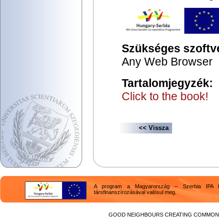
Szükséges szoftv
Any Web Browser
Tartalomjegyzék:
Click to the book!
<< Vissza
A program a Magyarország – Szerbia IPA H
társfinanszírozásával valósul meg.
GOOD NEIGHBOURS CREATING COMMON F