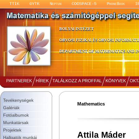
TTIK
GYTK
Neptun
COOSPACE-5
PhoneBook
I
BOLYAI INTÉZET
ORVOSI FIZIKAI ÉS ORVOSI INFORMATI
DEPARTMENT OF MATHEMATICS AND IN
PARTNEREK
HÍREK
TALÁLKOZZ A PROFFAL
KÖNYVEK
OKT
Tevékenységek
Mathematics
Galériák
Fotóalbumok
Munkatársak
Projektek
Attila Máder
Hallgatók munkái