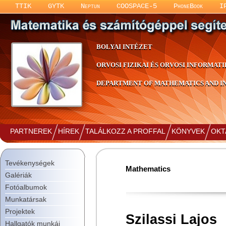
TTIK
GYTK
Neptun
COOSPACE-5
PhoneBook
I
BOLYAI INTÉZET
ORVOSI FIZIKAI ÉS ORVOSI INFORMATI
DEPARTMENT OF MATHEMATICS AND IN
PARTNEREK
HÍREK
TALÁLKOZZ A PROFFAL
KÖNYVEK
OKT
Tevékenységek
Mathematics
Galériák
Fotóalbumok
Munkatársak
Projektek
Szilassi Lajos
Hallgatók munkái