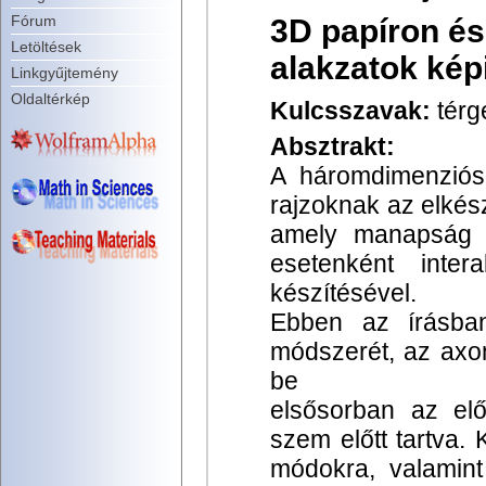
Fórum
3D papíron é
Letöltések
alakzatok kép
Linkgyűjtemény
Oldaltérkép
Kulcsszavak:
térg
Absztrakt:
A háromdimenziós 
rajzoknak az elkés
amely manapság k
esetenként inter
készítésével.
Ebben az írásba
módszerét, az axon
be
elsősorban az előá
szem előtt tartva. 
módokra, valamint