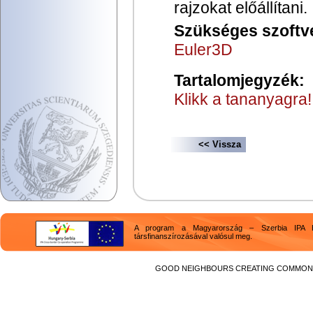
rajzokat előállítani.
Szükséges szoftv
Euler3D
Tartalomjegyzék:
Klikk a tananyagra!
<< Vissza
A program a Magyarország – Szerbia IPA H
társfinanszírozásával valósul meg.
GOOD NEIGHBOURS CREATING COMMON F