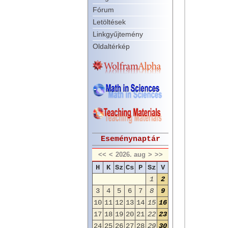
Fórum
Letöltések
Linkgyűjtemény
Oldaltérkép
Eseménynaptár
<<
<
2026. aug
>
>>
H
K
Sz
Cs
P
Sz
V
1
2
3
4
5
6
7
8
9
10
11
12
13
14
15
16
17
18
19
20
21
22
23
24
25
26
27
28
29
30