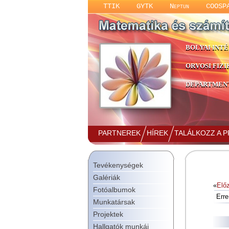
TTIK
GYTK
Neptun
COOSP
BOLYAI INT
ORVOSI FIZI
DEPARTMENT
PARTNEREK
HÍREK
TALÁLKOZZ A 
Tevékenységek
Galériák
«
Elő
Fotóalbumok
Err
Munkatársak
Projektek
Hallgatók munkái