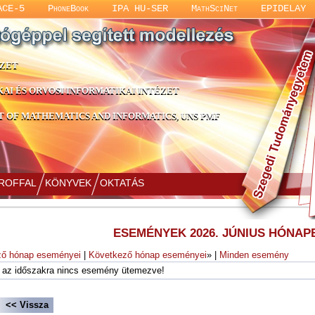
ACE-5
PhoneBook
IPA HU-SER
MathSciNet
EPIDELAY
ÉZET
KAI ÉS ORVOSI INFORMATIKAI INTÉZET
 OF MATHEMATICS AND INFORMATICS, UNS PMF
PROFFAL
KÖNYVEK
OKTATÁS
ESEMÉNYEK 2026. JÚNIUS HÓNAP
ző hónap eseményei
|
Következő hónap eseményei
» |
Minden esemény
e az időszakra nincs esemény ütemezve!
<< Vissza